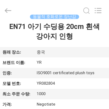
Copyright
©
2021
-
2026
동물적 호화로운 장난감
Dongguan
Yourun
EN71 아기 수딩용 20cm 흰색
집
Toys
Co.,
Ltd.
강아지 인형
All
Rights
Reserved.
제
품
원래 장소:
중국
YR
브랜드 이름:
우
ISO9001 certificated plush toys
인증:
리
YR082804
모델 번호:
에
1000
최소 주문 수량:
대
Negotiate
가격: