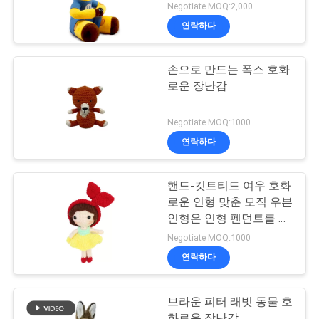
제공합니다
Negotiate MOQ:2,000
연락하다
손으로 만드는 폭스 호화
로운 장난감
Negotiate MOQ:1000
연락하다
핸드-킷트티드 여우 호화
로운 인형 맞춘 모직 우븐
인형은 인형 펜던트를 떴
습니다
Negotiate MOQ:1000
연락하다
브라운 피터 래빗 동물 호
화로운 장난감