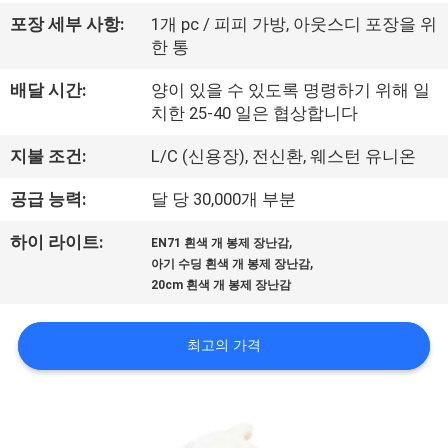
하
포장 세부 사항:
1개 pc / 피피 가방, 아웃스디 포장을 위
여
한 통
배달 시간:
양이 있을 수 있도록 명령하기 위해 일
공
치한 25-40 일은 협상합니다
장
지불 조건:
L/C (신용장), 전신환, 웨스턴 유니온
여
공급 능력:
달 당 30,000개 부분
행
,
하이 라이트:
EN71 흰색 개 봉제 장난감
,
아기 수딩 흰색 개 봉제 장난감
20cm 흰색 개 봉제 장난감
품
질
최고의 가격
관
리