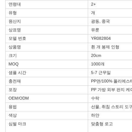
연령대
2+
유형
개
PRIVACY
원산지
광동, 중국
POLICY
상표명
유룬
모델 번호
YR082804
상품명
흰 개 봉제 인형
크기
20cm
MOQ
1000개
샘플 시간
5-7 근무일
충전재
PP면/100% 폴리에스
포장
PP 가방 외부 판지 케
OEM/ODM
수락
용법
선물, 취침 스토리 도
색상
하얀
심벌 마크
맞춤형 로고