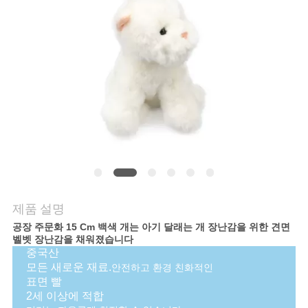
연
락
주
세
요
뉴
제품 설명
스
공장 주문화 15 Cm 백색 개는 아기 달래는 개 장난감을 위한 견면
벨벳 장난감을 채워졌습니다
중국산
인
모든 새로운 재료.
안전하고 환경 친화적인
표면 빨
용
2세 이상에 적합