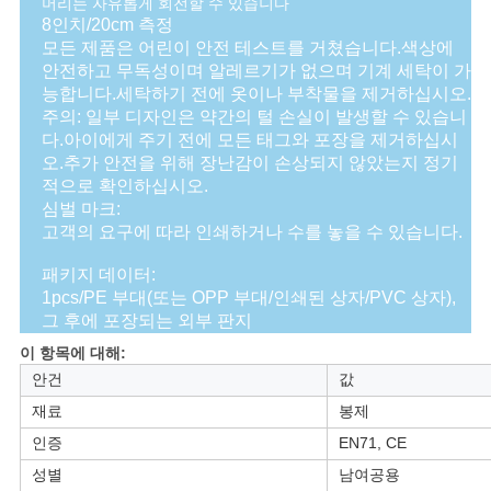
머리는 자유롭게 회전할 수 있습니다
문
8인치/20cm 측정
모든 제품은 어린이 안전 테스트를 거쳤습니다.색상에
을
안전하고 무독성이며 알레르기가 없으며 기계 세탁이 가
요
능합니다.세탁하기 전에 옷이나 부착물을 제거하십시오.
주의: 일부 디자인은 약간의 털 손실이 발생할 수 있습니
구
다.아이에게 주기 전에 모든 태그와 포장을 제거하십시
오.추가 안전을 위해 장난감이 손상되지 않았는지 정기
하
적으로 확인하십시오.
심벌 마크:
세
고객의 요구에 따라 인쇄하거나 수를 놓을 수 있습니다.
요
패키지 데이터:
1pcs/PE 부대(또는 OPP 부대/인쇄된 상자/PVC 상자),
그 후에 포장되는 외부 판지
사
이 항목에 대해:
안건
값
이
재료
봉제
트
인증
EN71, CE
성별
남여공용
맵