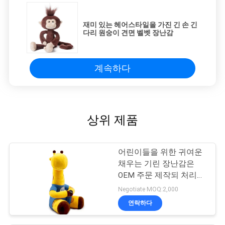
재미 있는 헤어스타일을 가진 긴 손 긴
다리 원숭이 견면 벨벳 장난감
계속하다
상위 제품
어린이들을 위한 귀여운
채우는 기린 장난감은
OEM 주문 제작되 처리를
제공합니다
Negotiate MOQ:2,000
연락하다