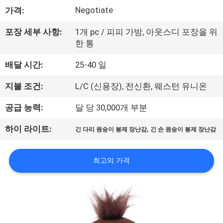
하
Negotiate
가격:
여
포장 세부 사항:
1개 pc / 피피 가방, 아웃스디 포장을 위
한 통
공
배달 시간:
25-40 일
장
지불 조건:
L/C (신용장), 전신환, 웨스턴 유니온
여
공급 능력:
달 당 30,000개 부분
행
,
하이 라이트:
긴 다리 원숭이 봉제 장난감
긴 손 원숭이 봉제 장난감
품
최고의 가격
질
관
리