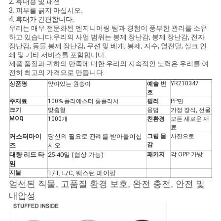
2. 휴대용 및 패션
문
3. 피부를 긁지 마십시오.
4. 휴대가 간편합니다.
을
우리는 매우 전문화된 엔지니어링 팀과 경험이 풍부한 관리를 소유
하고 있습니다.우리의 사업 범위는 봉제 장난감, 봉제 장난감, 전자
요
장난감, 동물 봉제 장난감, 쿠션 및 베개, 봉제, 자수, 열전달, 실크 인
쇄 및 기타 서비스를 포함합니다.
구
제품 품질과 귀하의 만족에 대한 우리의 지속적인 노력은 우리를 여
전히 최고의 가격으로 만듭니다.
하
YR210347
상품명
앉아있는 원숭이
예술 번
호
세
주재료
100% 폴리에스터 롱플러시
필러
PP면
크기
맞춤형
용법
가정 장식, 선물
MOQ
1000개
친환경
모든 새로운 재
요
료
커스터마이
당신의 필요로 관례를 받아들이십
그림 물
사진으로
감
즈
시오
대량 리드 타
25-40일 (협상 가능)
패키지
각 OPP 가방
사
임
지불
T/T, L/C, 웨스턴 페이팔
이
엄선된 직물, 고품질 환경 보호, 완전 충전, 안전 및
트
내압성
맵