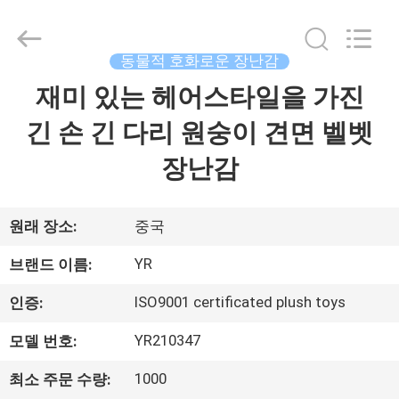
Copyright
©
2021
-
2026
동물적 호화로운 장난감
Dongguan
Yourun
재미 있는 헤어스타일을 가진
집
Toys
Co.,
Ltd.
긴 손 긴 다리 원숭이 견면 벨벳
All
Rights
Reserved.
제
장난감
품
원래 장소:
중국
우
YR
브랜드 이름:
리
ISO9001 certificated plush toys
인증:
에
YR210347
모델 번호:
대
1000
최소 주문 수량: