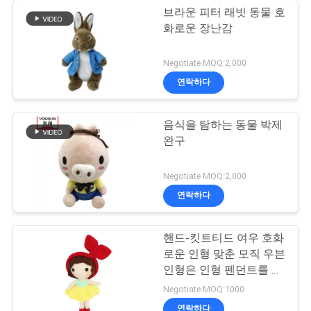
브라운 피터 래빗 동물 호
화로운 장난감
Negotiate MOQ:2,000
연락하다
음식을 탐하는 동물 박제
완구
Negotiate MOQ:2,000
연락하다
핸드-킷트티드 여우 호화
로운 인형 맞춘 모직 우븐
인형은 인형 펜던트를 떴
습니다
Negotiate MOQ:1000
연락하다